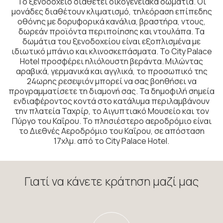
Το ξενοδοχείο διαθέτει οικογενειακά δωμάτια. Οι
μονάδες διαθέτουν κλιματισμό, τηλεόραση επίπεδης
οθόνης με δορυφορικά κανάλια, βραστήρα, ντους,
δωρεάν προϊόντα περιποίησης και ντουλάπα. Τα
δωμάτια του ξενοδοχείου είναι εξοπλισμένα με
ιδιωτικό μπάνιο και κλινοσκεπάσματα. Το City Palace
Hotel προσφέρει ηλιόλουστη βεράντα. Μιλώντας
αραβικά, γερμανικά και αγγλικά, το προσωπικό της
24ωρης ρεσεψιόν μπορεί να σας βοηθήσει να
προγραμματίσετε τη διαμονή σας. Τα δημοφιλή σημεία
ενδιαφέροντος κοντά στο κατάλυμα περιλαμβάνουν
την πλατεία Ταχρίρ, το Αιγυπτιακό Μουσείο και τον
Πύργο του Καΐρου. Το πλησιέστερο αεροδρόμιο είναι
το Διεθνές Αεροδρόμιο του Καΐρου, σε απόσταση
17χλμ. από το City Palace Hotel.
Γιατί να κάνετε κράτηση μαζί μας