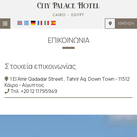
≡
ΚΡΆΤΗΣΗ
ΑΡΧΙΚΉ
ΕΠΙΚΟΙΝΩΝΊΑ
ΤΟΠΟΘΕΣΊΑ
ΔΙΑΜΟΝΉ
Στοιχεία επικοινωνίας
ΠΑΡΟΧΈΣ
1 El Amir Qadadar Street , Tahrir Aq. Down Town - 11512
Κάιρο - Αίγυπτος
ΦΩΤΟΓΡΑΦΊΕΣ
Τηλ.
+20 12 11795949